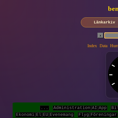
ben
Länkarkiv
Index
Data
Hum
...
Administration
AI
App
Bi
Ekonomi
El
EU
Evenemang
Flyg
Föreningar